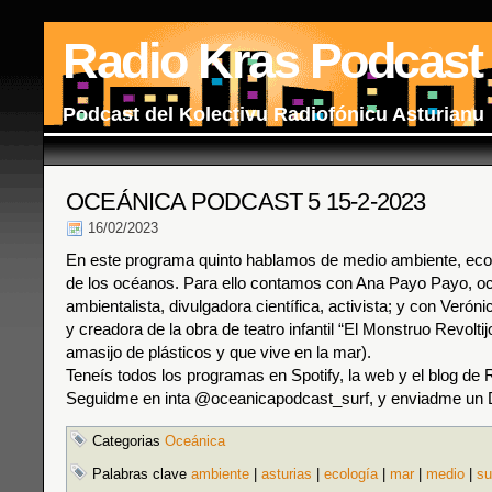
Radio Kras Podcast
Podcast del Kolectivu Radiofónicu Asturianu
OCEÁNICA PODCAST 5 15-2-2023
16/02/2023
En este programa quinto hablamos de medio ambiente, ec
de los océanos. Para ello contamos con Ana Payo Payo, o
ambientalista, divulgadora científica, activista; y con Veróni
y creadora de la obra de teatro infantil “El Monstruo Revolti
amasijo de plásticos y que vive en la mar).
Teneís todos los programas en Spotify, la web y el blog de 
Seguidme en inta @oceanicapodcast_surf, y enviadme un
Categorias
Oceánica
Palabras clave
ambiente
|
asturias
|
ecología
|
mar
|
medio
|
su