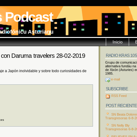
s Podcast
adiofónicu Asturianu
Inicio
 con Daruma travelers 28-02-2019
RADIO KRAS 10
Grupu de comunicac
alternativa fundáu na
de Xixón (Asturies) e
e a Japón inolvidable y sobre todo curiosidades de
1985.
e-mail
SUBSCRIBE
RSS Feed
POST RECIENTE
SN Beata Dolore
Transgresoras 6-8-2
ces
SN Nelly Bly
Transgresoras 6-8-2
RELIEVES SN 6-