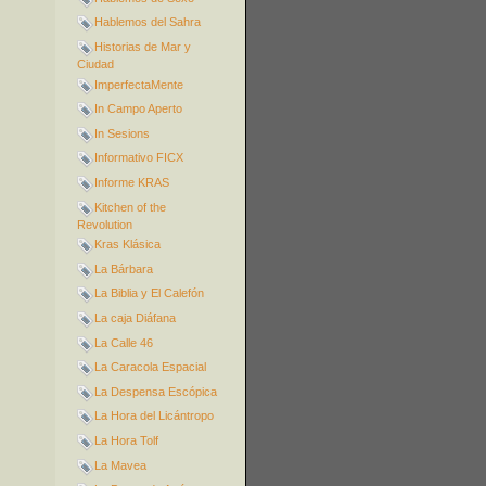
Hablemos del Sahra
Historias de Mar y
Ciudad
ImperfectaMente
In Campo Aperto
In Sesions
Informativo FICX
Informe KRAS
Kitchen of the
Revolution
Kras Klásica
La Bárbara
La Biblia y El Calefón
La caja Diáfana
La Calle 46
La Caracola Espacial
La Despensa Escópica
La Hora del Licántropo
La Hora Tolf
La Mavea