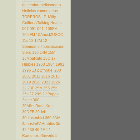
únetealarebeliósonora
-
Noticias comentarios
-
TOREROS
- P
.Mitty
Collier
/
/Talking Heads
007
091
091;
105FM
105 FM
10AñosMUSOC
11s
12
12M
12
Seminario Improvisación
Siero
13o
14N
15M
15MpaRato
15O
17
Hippies
1963
1984
1992
1996
1J
2
2º viaje.
200
2001
2011
2016
2018
2019
2020
2023
2026
22
23F
25N
25S
25n
25s
27
29S
2 / Poppa
2tone
300
30AñosRadioKras
30DEB
30deb
30diasenbici
360
3MA
3añosImPAHrables
3d
42
430
46
4F
4 /
Ramones
4thworld
5