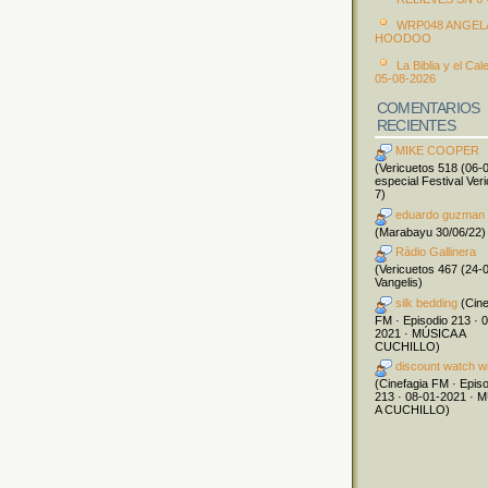
WRP048 ANGEL
HOODOO
La Biblia y el Cal
05-08-2026
COMENTARIOS
RECIENTES
MIKE COOPER
(Vericuetos 518 (06-
especial Festival Ver
7)
eduardo guzman
(Marabayu 30/06/22)
Ràdio Gallinera
(Vericuetos 467 (24-
Vangelis)
silk bedding
(Cine
FM · Episodio 213 · 
2021 · MÚSICA A
CUCHILLO)
discount watch w
(Cinefagia FM · Epis
213 · 08-01-2021 · 
A CUCHILLO)