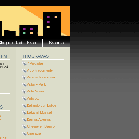
Blog de Radio Kras
Krasnia
5 FM
PROGRAMAS
ión
7 Pulgadas
 ciudá
A contracorriente
n
Arradio llibre Fuina
Asbury Park
AsturScore
Autofoto
Bailando con Lobos
S
Bakanal Musical
s
Barrios Abiertos
6
Cheque en Blanco
6-
Cinefagia
8-26