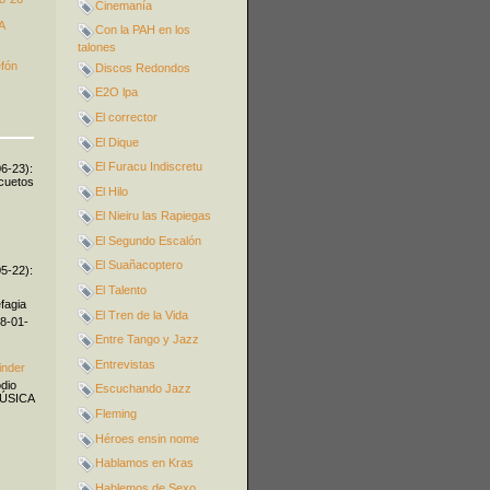
Cinemanía
A
Con la PAH en los
talones
efón
Discos Redondos
E2O lpa
El corrector
El Dique
El Furacu Indiscretu
06-23):
icuetos
El Hilo
El Nieiru las Rapiegas
El Segundo Escalón
El Suañacoptero
05-22):
El Talento
fagia
El Tren de la Vida
08-01-
Entre Tango y Jazz
Entrevistas
inder
odio
Escuchando Jazz
MÚSICA
Fleming
Héroes ensin nome
Hablamos en Kras
Hablemos de Sexo