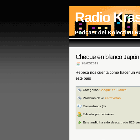
Radio Kra
Podcast del Kolectivu R
Cheque en blanco Japón
28/02/2019
Rebeca nos cuenta cómo hacer un viaj
este país
Categorias
Cheque en Blanco
Palabras clave
entrevistas
Comentarios (0)
Editado por radiokras
Este audio ha sido descargado 820 ve