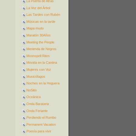
La Puerta de Atrás
La Voz del Árbol
Las Tardes con Rubén
Músicas en la tarde
Mapa mudo
Maratón 30Años
Meeting the People
Merienda de Negros
Moonspell Rites
Movida en la Cantina
Mujeres con Voz
Musicófagos
Noches en la Hoguera
NoSitio
Oceánica
Onda Barataria
Onda Feriante
Perdiendo el Rumbo
Permanent Vacation
Poesía para vivir