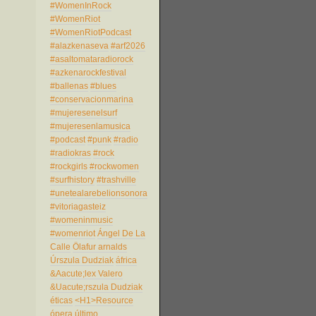
#WomenInRock
#WomenRiot
#WomenRiotPodcast
#alazkenaseva
#arf2026
#asaltomataradiorock
#azkenarockfestival
#ballenas
#blues
#conservacionmarina
#mujeresenelsurf
#mujeresenlamusica
#podcast
#punk
#radio
#radiokras
#rock
#rockgirls
#rockwomen
#surfhistory
#trashville
#unetealarebelionsonora
#vitoriagasteiz
#womeninmusic
#womenriot
Ángel De La
Calle
Ölafur arnalds
Úrszula Dudziak
áfrica
&Aacute;lex Valero
&Uacute;rszula Dudziak
éticas
<H1>Resource
ópera
último