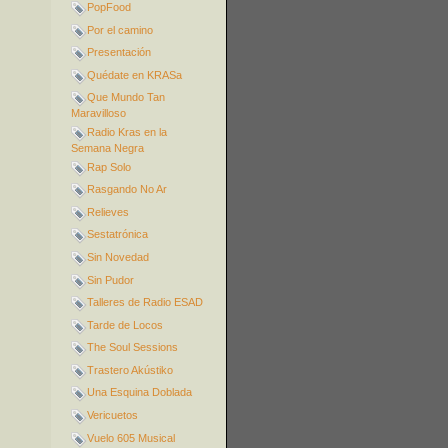
PopFood
Por el camino
Presentación
Quédate en KRASa
Que Mundo Tan
Maravilloso
Radio Kras en la
Semana Negra
Rap Solo
Rasgando No Ar
Relieves
Sestatrónica
Sin Novedad
Sin Pudor
Talleres de Radio ESAD
Tarde de Locos
The Soul Sessions
Trastero Akústiko
Una Esquina Doblada
Vericuetos
Vuelo 605 Musical