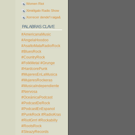
Women Riot
Ximiélgalo Radio Show
Xorrecer dende'l raiga&
PALABRAS CLAVE
#AmericanaMusic
#AngelaHoodoo
#AsaltoMataRadioRock
#BluesRock
#CountryRock
#FolkMetal
#Grunge
#HardcorePunk
#MujeresEnLaMusica
#MujeresRockeras
#MusicaIndependiente
#Nervosa
#OceánicaPodcast
#PodcastDeRock
#PodcastEnEspanol
#PunkRock
#RadioKras
#RiotGrrrl
#Rockabilly
#RootsRock
#SleazyRecords