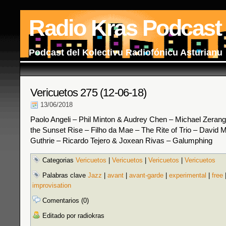
Radio Kras Podcast
Podcast del Kolectivu Radiofónicu Asturianu
Vericuetos 275 (12-06-18)
13/06/2018
Paolo Angeli – Phil Minton & Audrey Chen – Michael Zerang 
the Sunset Rise – Filho da Mae – The Rite of Trio – David 
Guthrie – Ricardo Tejero & Joxean Rivas – Galumphing
Categorias
Vericuetos
|
Vericuetos
|
Vericuetos
|
Vericuetos
Palabras clave
Jazz
|
avant
|
avant-garde
|
experimental
|
free
improvisation
Comentarios (0)
Editado por radiokras