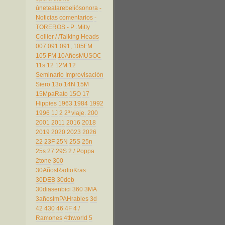
únetealarebeliósonora
-
Noticias comentarios
-
TOREROS
- P
.Mitty
Collier
/
/Talking Heads
007
091
091;
105FM
105 FM
10AñosMUSOC
11s
12
12M
12
Seminario Improvisación
Siero
13o
14N
15M
15MpaRato
15O
17
Hippies
1963
1984
1992
1996
1J
2
2º viaje.
200
2001
2011
2016
2018
2019
2020
2023
2026
22
23F
25N
25S
25n
25s
27
29S
2 / Poppa
2tone
300
30AñosRadioKras
30DEB
30deb
30diasenbici
360
3MA
3añosImPAHrables
3d
42
430
46
4F
4 /
Ramones
4thworld
5