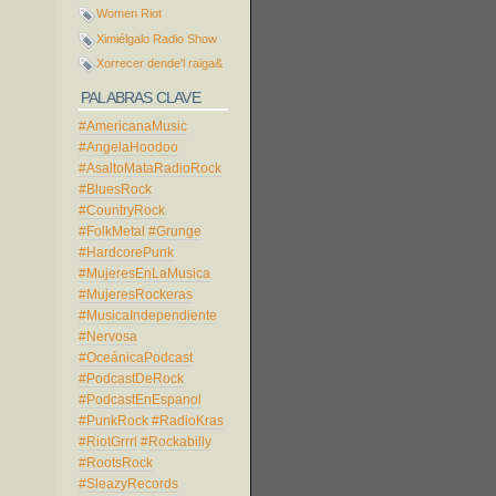
Women Riot
Ximiélgalo Radio Show
Xorrecer dende'l raiga&
PALABRAS CLAVE
#AmericanaMusic
#AngelaHoodoo
#AsaltoMataRadioRock
#BluesRock
#CountryRock
#FolkMetal
#Grunge
#HardcorePunk
#MujeresEnLaMusica
#MujeresRockeras
#MusicaIndependiente
#Nervosa
#OceánicaPodcast
#PodcastDeRock
#PodcastEnEspanol
#PunkRock
#RadioKras
#RiotGrrrl
#Rockabilly
#RootsRock
#SleazyRecords