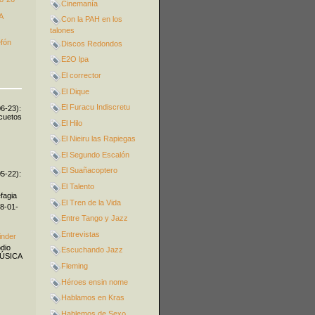
Cinemanía
A
Con la PAH en los
talones
efón
Discos Redondos
E2O lpa
El corrector
El Dique
El Furacu Indiscretu
06-23):
icuetos
El Hilo
El Nieiru las Rapiegas
El Segundo Escalón
El Suañacoptero
05-22):
El Talento
fagia
El Tren de la Vida
08-01-
Entre Tango y Jazz
Entrevistas
inder
odio
Escuchando Jazz
MÚSICA
Fleming
Héroes ensin nome
Hablamos en Kras
Hablemos de Sexo