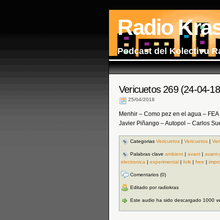
Radio Kra
Podcast del Kolectivu R
Vericuetos 269 (24-04-18
25/04/2018
Menhir – Como pez en el agua – FEA –
Javier Piñango – Autopol – Carlos Su
Categorias
Vericuetos
|
Vericuetos
|
Ver
Palabras clave
ambient
|
avant
|
avant-
electronica
|
experimental
|
folk
|
free
|
impr
Comentarios (0)
Editado por radiokras
Este audio ha sido descargado 1000 v