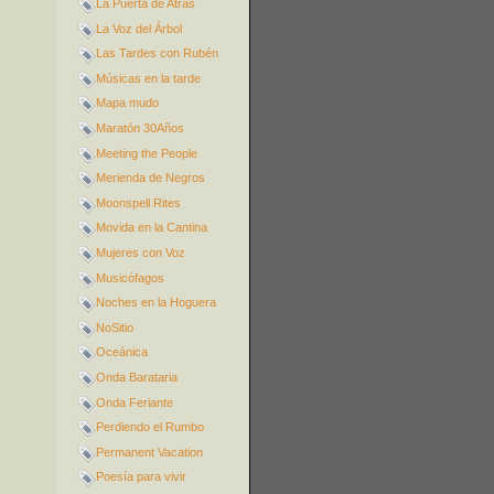
La Puerta de Atrás
La Voz del Árbol
Las Tardes con Rubén
Músicas en la tarde
Mapa mudo
Maratón 30Años
Meeting the People
Merienda de Negros
Moonspell Rites
Movida en la Cantina
Mujeres con Voz
Musicófagos
Noches en la Hoguera
NoSitio
Oceánica
Onda Barataria
Onda Feriante
Perdiendo el Rumbo
Permanent Vacation
Poesía para vivir