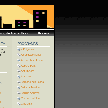
Blog de Radio Kras
Krasnia
5 FM
PROGRAMAS
ión
7 Pulgadas
 ciudá
A contracorriente
n
Arradio llibre Fuina
Asbury Park
AsturScore
Autofoto
Bailando con Lobos
S
Bakanal Musical
s
Barrios Abiertos
6
Cheque en Blanco
6-
Cinefagia
8-26