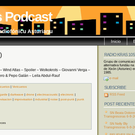
s Podcast
adiofónicu Asturianu
Inicio
)
RADIO KRAS 10
Grupu de comunicac
alternativa fundáu na
de Xixón (Asturies) e
 Wind Atlas – Spoiler – Wolkokrots – Giovanni Verga –
1985.
ero & Pepo Galán – Leila Abdul-Rauf
e-mail
SUBSCRIBE
icuetos
|
Vericuetos
RSS Feed
garde
|
darkwave
|
drone
|
electroacoustic
|
electronic
|
ovisacion
|
improvisation
|
industrial
|
noise
|
post-punk
|
punk
POST RECIENTE
SN Beata Dolore
Transgresoras 6-8-2
eces
SN Nelly Bly
Transgresoras 6-8-2
RELIEVES SN 6-