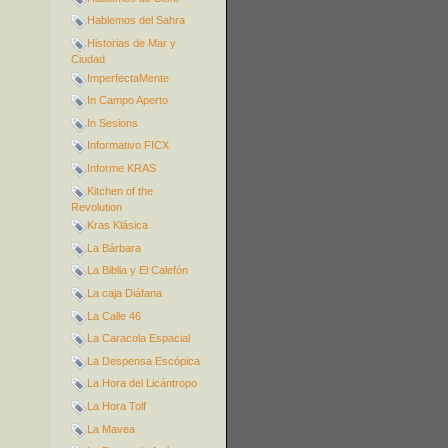
Hablemos del Sahra
Historias de Mar y
Ciudad
ImperfectaMente
In Campo Aperto
In Sesions
Informativo FICX
Informe KRAS
Kitchen of the
Revolution
Kras Klásica
La Bárbara
La Biblia y El Calefón
La caja Diáfana
La Calle 46
La Caracola Espacial
La Despensa Escópica
La Hora del Licántropo
La Hora Tolf
La Mavea