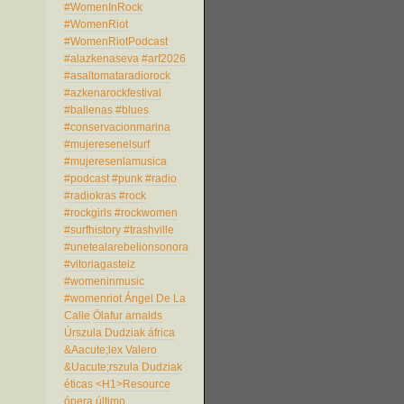
#WomenInRock
#WomenRiot
#WomenRiotPodcast
#alazkenaseva
#arf2026
#asaltomataradiorock
#azkenarockfestival
#ballenas
#blues
#conservacionmarina
#mujeresenelsurf
#mujeresenlamusica
#podcast
#punk
#radio
#radiokras
#rock
#rockgirls
#rockwomen
#surfhistory
#trashville
#unetealarebelionsonora
#vitoriagasteiz
#womeninmusic
#womenriot
Ángel De La
Calle
Ölafur arnalds
Úrszula Dudziak
áfrica
&Aacute;lex Valero
&Uacute;rszula Dudziak
éticas
<H1>Resource
ópera
último