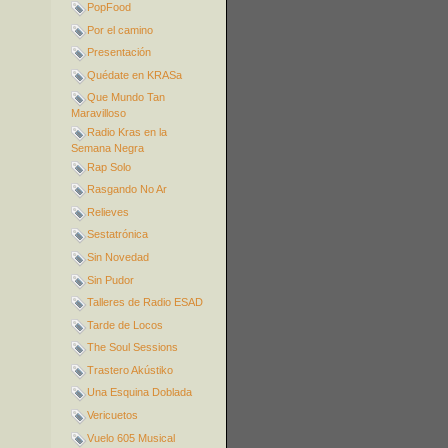
PopFood
Por el camino
Presentación
Quédate en KRASa
Que Mundo Tan
Maravilloso
Radio Kras en la
Semana Negra
Rap Solo
Rasgando No Ar
Relieves
Sestatrónica
Sin Novedad
Sin Pudor
Talleres de Radio ESAD
Tarde de Locos
The Soul Sessions
Trastero Akústiko
Una Esquina Doblada
Vericuetos
Vuelo 605 Musical