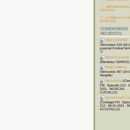
WRP048 ANGEL
HOODOO
La Biblia y el Cal
05-08-2026
COMENTARIOS
RECIENTES
MIKE COOPER
(Vericuetos 518 (06-
especial Festival Ver
7)
eduardo guzman
(Marabayu 30/06/22)
Ràdio Gallinera
(Vericuetos 467 (24-
Vangelis)
silk bedding
(Cine
FM · Episodio 213 · 
2021 · MÚSICA A
CUCHILLO)
discount watch w
(Cinefagia FM · Epis
213 · 08-01-2021 · 
A CUCHILLO)