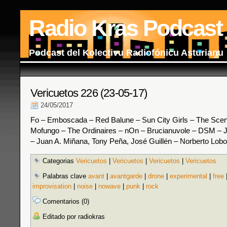
Radio Kras Podcast
Podcast del Kolectivu Radiofónicu Asturianu
Vericuetos 226 (23-05-17)
24/05/2017
Fo – Emboscada – Red Balune – Sun City Girls – The Sce
Mofungo – The Ordinaires – nOn – Brucianuvole – DSM – J
– Juan A. Miñana, Tony Peña, José Guillén – Norberto Lobo
Categorias
Vericuetos
|
Vericuetos
|
Vericuetos
|
Vericuetos
Palabras clave
avant
|
avantgarde
|
drone
|
experimental
|
free
improvisation
|
noise
|
nowave
|
punk
|
rock
Comentarios (0)
Editado por radiokras