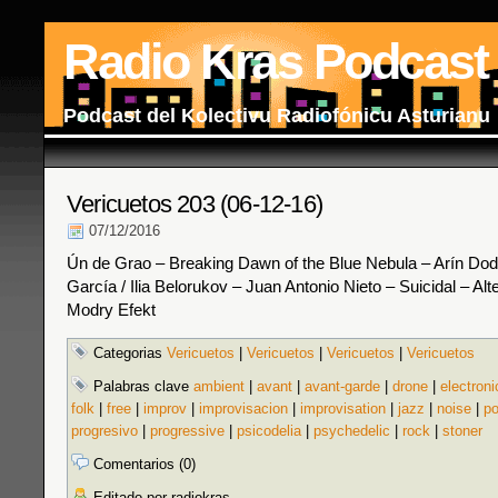
Radio Kras Podcast
Podcast del Kolectivu Radiofónicu Asturianu
Vericuetos 203 (06-12-16)
07/12/2016
Ún de Grao – Breaking Dawn of the Blue Nebula – Arín Dod
García / Ilia Belorukov – Juan Antonio Nieto – Suicidal – Alt
Modry Efekt
Categorias
Vericuetos
|
Vericuetos
|
Vericuetos
|
Vericuetos
Palabras clave
ambient
|
avant
|
avant-garde
|
drone
|
electroni
folk
|
free
|
improv
|
improvisacion
|
improvisation
|
jazz
|
noise
|
po
progresivo
|
progressive
|
psicodelia
|
psychedelic
|
rock
|
stoner
Comentarios (0)
Editado por radiokras