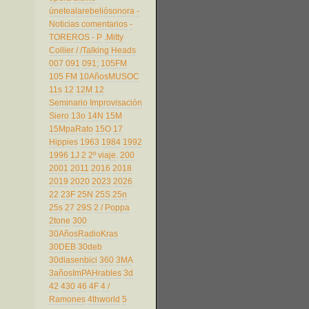
únetealarebeliósonora
-
Noticias comentarios
-
TOREROS
- P
.Mitty
Collier
/
/Talking Heads
007
091
091;
105FM
105 FM
10AñosMUSOC
11s
12
12M
12
Seminario Improvisación
Siero
13o
14N
15M
15MpaRato
15O
17
Hippies
1963
1984
1992
1996
1J
2
2º viaje.
200
2001
2011
2016
2018
2019
2020
2023
2026
22
23F
25N
25S
25n
25s
27
29S
2 / Poppa
2tone
300
30AñosRadioKras
30DEB
30deb
30diasenbici
360
3MA
3añosImPAHrables
3d
42
430
46
4F
4 /
Ramones
4thworld
5