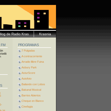
Blog de Radio Kras
Krasnia
5 FM
PROGRAMAS
ión
7 Pulgadas
 ciudá
A contracorriente
n
Arradio llibre Fuina
Asbury Park
AsturScore
Autofoto
Bailando con Lobos
S
Bakanal Musical
s
Barrios Abiertos
6
Cheque en Blanco
6-
Cinefagia
8-26