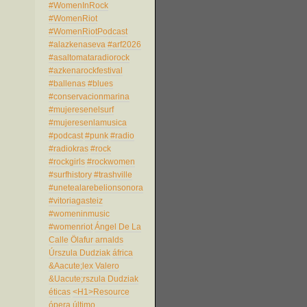
#WomenInRock
#WomenRiot
#WomenRiotPodcast
#alazkenaseva
#arf2026
#asaltomataradiorock
#azkenarockfestival
#ballenas
#blues
#conservacionmarina
#mujeresenelsurf
#mujeresenlamusica
#podcast
#punk
#radio
#radiokras
#rock
#rockgirls
#rockwomen
#surfhistory
#trashville
#unetealarebelionsonora
#vitoriagasteiz
#womeninmusic
#womenriot
Ángel De La
Calle
Ölafur arnalds
Úrszula Dudziak
áfrica
&Aacute;lex Valero
&Uacute;rszula Dudziak
éticas
<H1>Resource
ópera
último