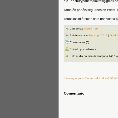
etc…: asburypark.radiokras@gmail.c
También podéis seguirnos en tiwtter
Todos los miércoles date una vuelt
Categorias
Asbury Park
Palabras clave
Eurocopa 2016
|
Gordon
Comentarios (0)
Editado por radiokras
Este audio ha sido descargado 1457 v
Descargar audio Enhanced Podcast (56 MB 
Comentario