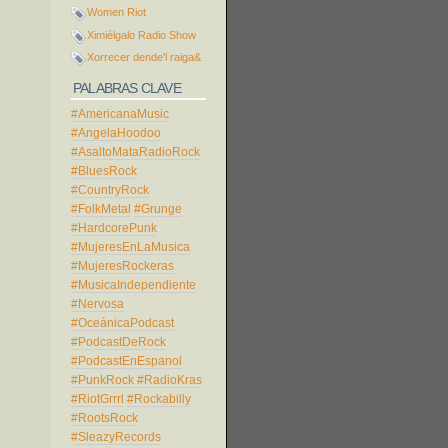
Women Riot
Ximiélgalo Radio Show
Xorrecer dende'l raiga&
PALABRAS CLAVE
#AmericanaMusic
#AngelaHoodoo
#AsaltoMataRadioRock
#BluesRock
#CountryRock
#FolkMetal
#Grunge
#HardcorePunk
#MujeresEnLaMusica
#MujeresRockeras
#MusicaIndependiente
#Nervosa
#OceánicaPodcast
#PodcastDeRock
#PodcastEnEspanol
#PunkRock
#RadioKras
#RiotGrrrl
#Rockabilly
#RootsRock
#SleazyRecords