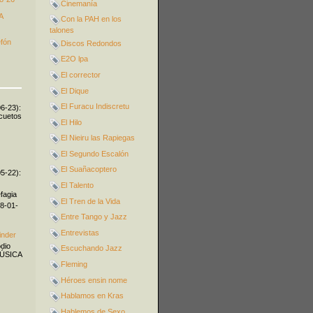
Cinemanía
A
Con la PAH en los
talones
efón
Discos Redondos
E2O lpa
El corrector
El Dique
El Furacu Indiscretu
06-23):
icuetos
El Hilo
El Nieiru las Rapiegas
El Segundo Escalón
El Suañacoptero
05-22):
El Talento
fagia
El Tren de la Vida
08-01-
Entre Tango y Jazz
Entrevistas
inder
odio
Escuchando Jazz
MÚSICA
Fleming
Héroes ensin nome
Hablamos en Kras
Hablemos de Sexo