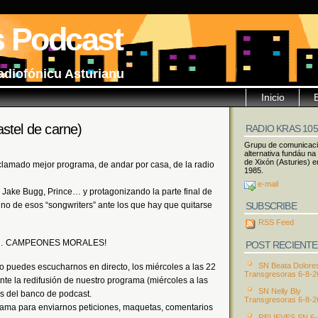
s Podcast
adiofónicu Asturianu
Inicio
stel de carne)
RADIO KRAS 10
Grupu de comunicac
alternativa fundáu na
de Xixón (Asturies) e
amado mejor programa, de andar por casa, de la radio
1985.
e-mail
 Jake Bugg, Prince… y protagonizando la parte final de
SUBSCRIBE
o de esos “songwriters” ante los que hay que quitarse
RSS Feed
tiva… CAMPEONES MORALES!
POST RECIENTE
SN Beata Dolore
o puedes escucharnos en directo, los miércoles a las 22
Transgresoras 6-8-2
te la redifusión de nuestro programa (miércoles a las
SN Nelly Bly
és del banco de podcast.
Transgresoras 6-8-2
rama para enviarnos peticiones, maquetas, comentarios
RELIEVES SN 6-