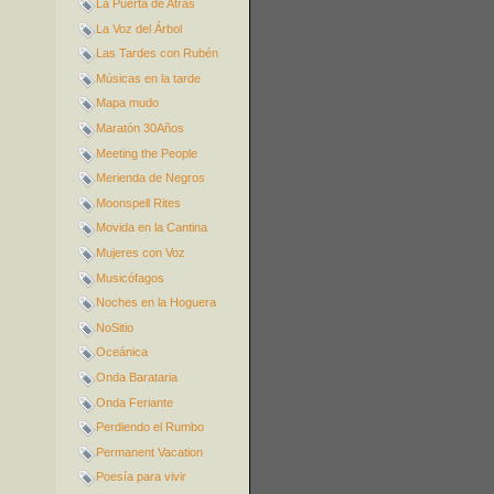
La Puerta de Atrás
La Voz del Árbol
Las Tardes con Rubén
Músicas en la tarde
Mapa mudo
Maratón 30Años
Meeting the People
Merienda de Negros
Moonspell Rites
Movida en la Cantina
Mujeres con Voz
Musicófagos
Noches en la Hoguera
NoSitio
Oceánica
Onda Barataria
Onda Feriante
Perdiendo el Rumbo
Permanent Vacation
Poesía para vivir