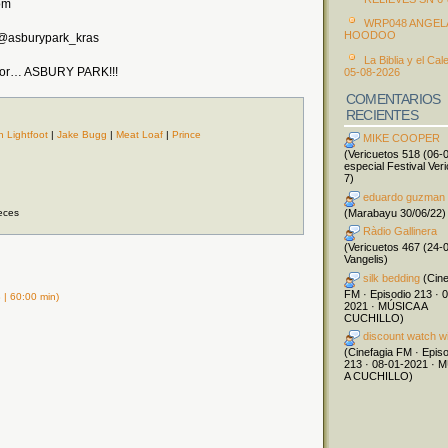
om
WRP048 ANGEL
HOODOO
: @asburypark_kras
La Biblia y el Cal
a por… ASBURY PARK!!!
05-08-2026
COMENTARIOS
RECIENTES
 Lightfoot
|
Jake Bugg
|
Meat Loaf
|
Prince
MIKE COOPER
(Vericuetos 518 (06-
especial Festival Ver
7)
eduardo guzman
(Marabayu 30/06/22)
eces
Ràdio Gallinera
(Vericuetos 467 (24-
Vangelis)
silk bedding
(Cine
FM · Episodio 213 · 
| 60:00 min)
2021 · MÚSICA A
CUCHILLO)
discount watch w
(Cinefagia FM · Epis
213 · 08-01-2021 · 
A CUCHILLO)