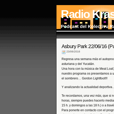
Radio Kra
Podcast del Kolectivu R
Asbury Park 22/06/16 (Pa
23/06/2016
Regresa una semana más el autoprocl
asturiana y del Yucatán.
Una hora con la música de Meat Loaf,
nuestro programa os presentamos a un
el sombrero… Gordon Lightfoot!!!
Y analizando la actualidad depor
Te recordamos, una vez más, que si n
horas, siempre puedes hacerlo median
15 h. y domingos a las 18 h.) o a trav
Para ponerte en contacto con el prog