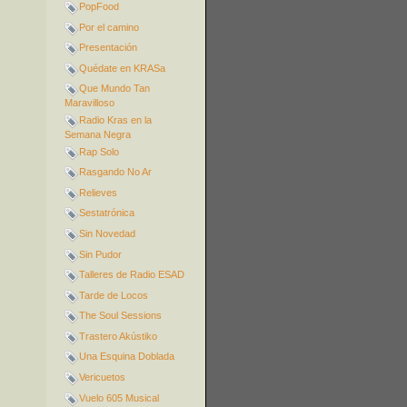
PopFood
Por el camino
Presentación
Quédate en KRASa
Que Mundo Tan
Maravilloso
Radio Kras en la
Semana Negra
Rap Solo
Rasgando No Ar
Relieves
Sestatrónica
Sin Novedad
Sin Pudor
Talleres de Radio ESAD
Tarde de Locos
The Soul Sessions
Trastero Akústiko
Una Esquina Doblada
Vericuetos
Vuelo 605 Musical