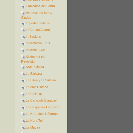
Hablemos del Sahra
Historias de Mar y
Ciudad
ImperfectaMente
In Campo Aperto
In Sesions
Informativo FICX
Informe KRAS
Kitchen of the
Revolution
Kras Klásica
La Bárbara
La Biblia y El Calefón
La caja Diáfana
La Calle 46
La Caracola Espacial
La Despensa Escópica
La Hora del Licántropo
La Hora Tolf
La Mavea