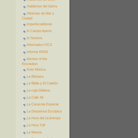
Hablemos del Sahra
Historias de Mar y
Ciudad
ImperfectaMente
In Campo Aperto
In Sesions
Informativo FICX
Informe KRAS
Kitchen of the
Revolution
Kras Klásica
La Bárbara
La Biblia y El Calefón
La caja Diáfana
La Calle 46
La Caracola Espacial
La Despensa Escópica
La Hora del Licántropo
La Hora Tolf
La Mavea