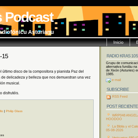
s Podcast
adiofónicu Asturianu
Inicio
2-15
RADIO KRAS 10
Grupu de comunicac
alternativa fundáu na
de Xixón (Asturies) e
último disco de la compositora y pianista Paz del
1985.
as de delicadeza y belleza que nos demuestran una vez
e-mail
ión musical.
SUBSCRIBE
 disfrutéis.
RSS Feed
POST RECIENTE
llo
|
Philip Glass
WRP048 ANGEL
HOODOO
La Biblia y el Cal
05-08-2026
ces
Vericuetos 680 (