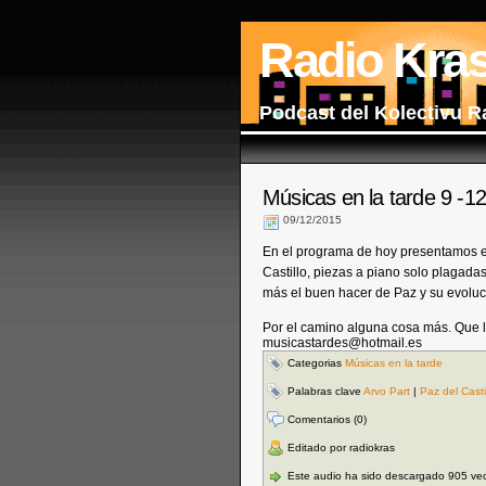
Radio Kra
Podcast del Kolectivu R
Músicas en la tarde 9 -1
09/12/2015
En el programa de hoy presentamos el 
Castillo, piezas a piano solo plagad
más el buen hacer de Paz y su evoluc
Por el camino alguna cosa más. Que lo
musicastardes@hotmail.es
Categorias
Músicas en la tarde
Palabras clave
Arvo Part
|
Paz del Casti
Comentarios (0)
Editado por radiokras
Este audio ha sido descargado 905 ve