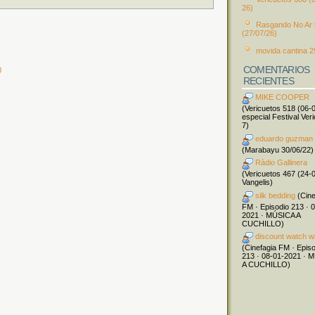
26)
Rasgando No Ar
(27/07/26)
movida cantina 2
COMENTARIOS
)
RECIENTES
MIKE COOPER
(Vericuetos 518 (06-
especial Festival Ver
7)
eduardo guzman
(Marabayu 30/06/22)
Ràdio Gallinera
(Vericuetos 467 (24-
Vangelis)
silk bedding
(Cine
FM · Episodio 213 · 
2021 · MÚSICA A
CUCHILLO)
discount watch w
(Cinefagia FM · Epis
213 · 08-01-2021 · 
A CUCHILLO)