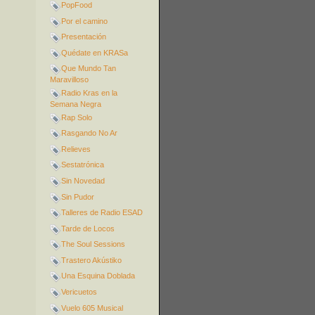
PopFood
Por el camino
Presentación
Quédate en KRASa
Que Mundo Tan
Maravilloso
Radio Kras en la
Semana Negra
Rap Solo
Rasgando No Ar
Relieves
Sestatrónica
Sin Novedad
Sin Pudor
Talleres de Radio ESAD
Tarde de Locos
The Soul Sessions
Trastero Akústiko
Una Esquina Doblada
Vericuetos
Vuelo 605 Musical