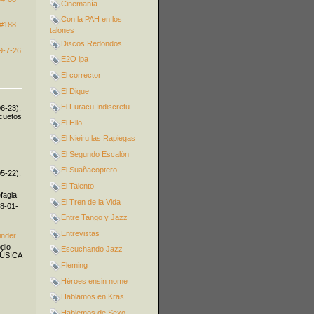
Cinemanía
Con la PAH en los
 #188
talones
Discos Redondos
9-7-26
E2O lpa
El corrector
El Dique
El Furacu Indiscretu
06-23):
icuetos
El Hilo
El Nieiru las Rapiegas
El Segundo Escalón
El Suañacoptero
05-22):
El Talento
fagia
El Tren de la Vida
08-01-
Entre Tango y Jazz
Entrevistas
inder
odio
Escuchando Jazz
MÚSICA
Fleming
Héroes ensin nome
Hablamos en Kras
Hablemos de Sexo