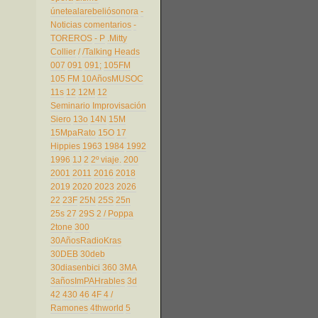
únetealarebeliósonora
-
Noticias comentarios
-
TOREROS
- P
.Mitty
Collier
/
/Talking Heads
007
091
091;
105FM
105 FM
10AñosMUSOC
11s
12
12M
12
Seminario Improvisación
Siero
13o
14N
15M
15MpaRato
15O
17
Hippies
1963
1984
1992
1996
1J
2
2º viaje.
200
2001
2011
2016
2018
2019
2020
2023
2026
22
23F
25N
25S
25n
25s
27
29S
2 / Poppa
2tone
300
30AñosRadioKras
30DEB
30deb
30diasenbici
360
3MA
3añosImPAHrables
3d
42
430
46
4F
4 /
Ramones
4thworld
5