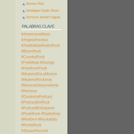
Women Riot
Ximiélgalo Radio Show
Xorrecer dende'l raiga&
PALABRAS CLAVE
#AmericanaMusic
#AngelaHoodoo
#AsaltoMataRadioRock
#BluesRock
#CountryRock
#FolkMetal
#Grunge
#HardcorePunk
#MujeresEnLaMusica
#MujeresRockeras
#MusicaIndependiente
#Nervosa
#OceánicaPodcast
#PodcastDeRock
#PodcastEnEspanol
#PunkRock
#RadioKras
#RiotGrrrl
#Rockabilly
#RootsRock
#SleazyRecords