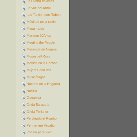
La Puerta de Atrás
La Voz del Árbol
Las Tardes con Rubén
Músicas en la tarde
Mapa mudo
Maratón 30Años
Meeting the People
Merienda de Negros
Moonspell Rites
Movida en la Cantina
Mujeres con Voz
Musicófagos
Noches en la Hoguera
NoSitio
Oceánica
Onda Barataria
Onda Feriante
Perdiendo el Rumbo
Permanent Vacation
Poesía para vivir