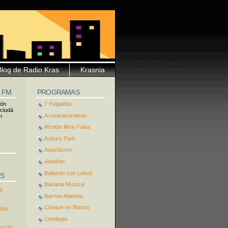
Blog de Radio Kras
Krasnia
5 FM
PROGRAMAS
ión
7 Pulgadas
 ciudá
A contracorriente
n
Arradio llibre Fuina
Asbury Park
AsturScore
Autofoto
Bailando con Lobos
S
Bakanal Musical
A
Barrios Abiertos
Cheque en Blanco
efón
Cinefagia
04-08-