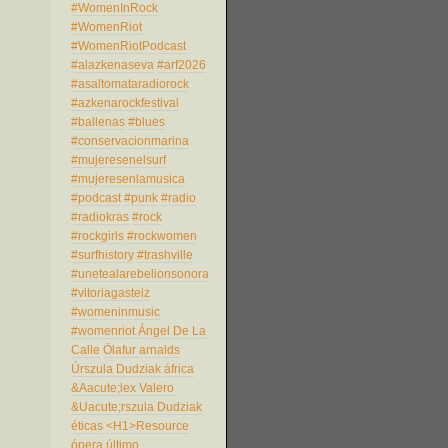
#WomenInRock
#WomenRiot
#WomenRiotPodcast
#alazkenaseva
#arf2026
#asaltomataradiorock
#azkenarockfestival
#ballenas
#blues
#conservacionmarina
#mujeresenelsurf
#mujeresenlamusica
#podcast
#punk
#radio
#radiokras
#rock
#rockgirls
#rockwomen
#surfhistory
#trashville
#unetealarebelionsonora
#vitoriagasteiz
#womeninmusic
#womenriot
Ángel De La
Calle
Ölafur arnalds
Úrszula Dudziak
áfrica
&Aacute;lex Valero
&Uacute;rszula Dudziak
éticas
<H1>Resource
ópera
último