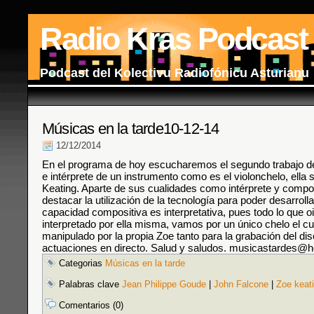
Radio Kras Podcast
Podcast del Kolectivu Radiofónicu Asturianu
Músicas en la tarde10-12-14
12/12/2014
En el programa de hoy escucharemos el segundo trabajo d
e intérprete de un instrumento como es el violonchelo, ella 
Keating. Aparte de sus cualidades como intérprete y compo
destacar la utilización de la tecnología para poder desarroll
capacidad compositiva es interpretativa, pues todo lo que 
interpretado por ella misma, vamos por un único chelo el c
manipulado por la propia Zoe tanto para la grabación del d
actuaciones en directo. Salud y saludos. musicastardes@h
Categorias
Músicas en la tarde
Palabras clave
Jean Philippe Goude
|
John Falcone
|
Zoe keat
Comentarios (0)