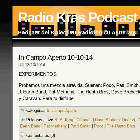
Radio Kras Podcast
Podcast del Kolectivu Radiofónicu Asturianu
In Campo Aperto 10-10-14
13/10/2014
EXPERIMENTOS.
Probamos una mezcla atrevida. Suenan: Poco, Patti Smith
& Earth Band, Pat Metheny, The Heath Bros, Dave Brubeck
y Caravan. Para tu disfrute.
Categorias
In Campo Aperto
Palabras clave
B. B. King
|
Caravan
|
Dave Brubeck Quartet
|
Earth Band
|
Pat Metheny
|
Patti Smith
|
Poco
|
The Heath Bros
Comentarios (0)