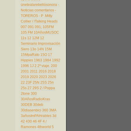
únetealarebeliósonora
-
Noticias comentarios
-
TOREROS
- P
.Mitty
Collier
/
/Talking Heads
007
091
091;
105FM
105 FM
10AñosMUSOC
11s
12
12M
12
Seminario Improvisación
Siero
13o
14N
15M
15MpaRato
15O
17
Hippies
1963
1984
1992
1996
1J
2
2º viaje.
200
2001
2011
2016
2018
2019
2020
2023
2026
22
23F
25N
25S
25n
25s
27
29S
2 / Poppa
2tone
300
30AñosRadioKras
30DEB
30deb
30diasenbici
360
3MA
3añosImPAHrables
3d
42
430
46
4F
4 /
Ramones
4thworld
5