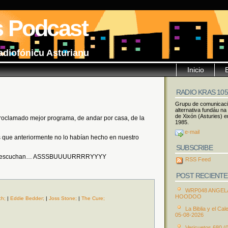
s Podcast
adiofónicu Asturianu
Inicio
RADIO KRAS 10
Grupu de comunicac
alternativa fundáu na
de Xixón (Asturies) e
oclamado mejor programa, de andar por casa, de la
1985.
e-mail
 que anteriormente no lo habían hecho en nuestro
SUBSCRIBE
idas escuchan… ASSSBUUUURRRRYYYY
RSS Feed
POST RECIENTE
WRP048 ANGEL
HOODOO
ch;
|
Eddie Bedder;
|
Joss Stone;
|
The Cure;
La Biblia y el Cal
05-08-2026
Vericuetos 680 (