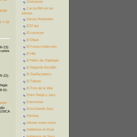
Cinemanía
Con la PAH en los
 #188
talones
Discos Redondos
9-7-26
E2O lpa
El corrector
El Dique
El Furacu Indiscretu
06-23):
icuetos
El Hilo
El Nieiru las Rapiegas
El Segundo Escalón
El Suañacoptero
05-22):
El Talento
fagia
El Tren de la Vida
08-01-
Entre Tango y Jazz
Entrevistas
inder
odio
Escuchando Jazz
MÚSICA
Fleming
Héroes ensin nome
Hablamos en Kras
Hablemos de Sexo