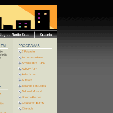
Blog de Radio Kras
Krasnia
5 FM
PROGRAMAS
ión
7 Pulgadas
 ciudá
A contracorriente
n
Arradio llibre Fuina
Asbury Park
AsturScore
Autofoto
Bailando con Lobos
S
Bakanal Musical
A
Barrios Abiertos
Cheque en Blanco
efón
Cinefagia
04-08-