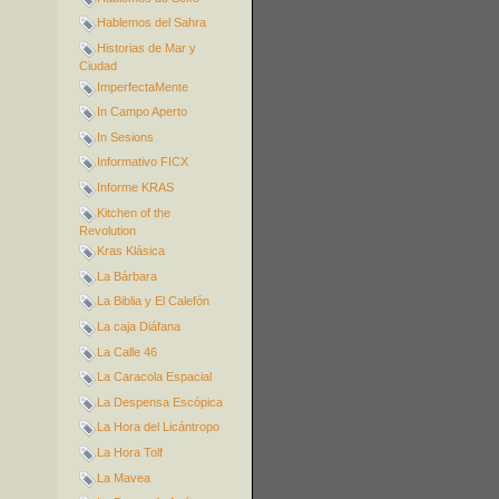
Hablemos del Sahra
Historias de Mar y
Ciudad
ImperfectaMente
In Campo Aperto
In Sesions
Informativo FICX
Informe KRAS
Kitchen of the
Revolution
Kras Klásica
La Bárbara
La Biblia y El Calefón
La caja Diáfana
La Calle 46
La Caracola Espacial
La Despensa Escópica
La Hora del Licántropo
La Hora Tolf
La Mavea