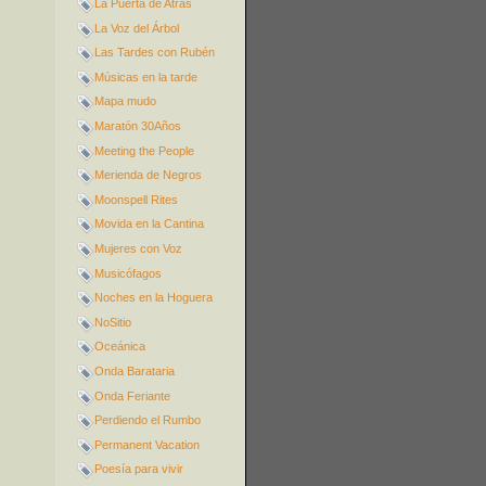
La Puerta de Atrás
La Voz del Árbol
Las Tardes con Rubén
Músicas en la tarde
Mapa mudo
Maratón 30Años
Meeting the People
Merienda de Negros
Moonspell Rites
Movida en la Cantina
Mujeres con Voz
Musicófagos
Noches en la Hoguera
NoSitio
Oceánica
Onda Barataria
Onda Feriante
Perdiendo el Rumbo
Permanent Vacation
Poesía para vivir