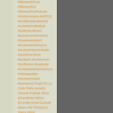
#WomenInRock
#WomenRiot
#WomenRiotPodcast
#alazkenaseva
#arf2026
#asaltomataradiorock
#azkenarockfestival
#ballenas
#blues
#conservacionmarina
#mujeresenelsurf
#mujeresenlamusica
#podcast
#punk
#radio
#radiokras
#rock
#rockgirls
#rockwomen
#surfhistory
#trashville
#unetealarebelionsonora
#vitoriagasteiz
#womeninmusic
#womenriot
Ángel De La
Calle
Ölafur arnalds
Úrszula Dudziak
áfrica
&Aacute;lex Valero
&Uacute;rszula Dudziak
éticas
<H1>Resource
ópera
último