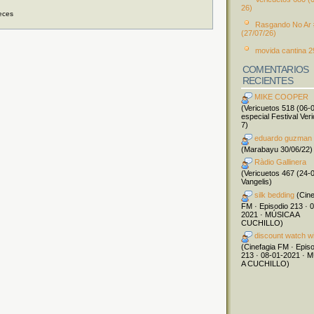
26)
eces
Rasgando No Ar
(27/07/26)
movida cantina 2
COMENTARIOS
RECIENTES
MIKE COOPER
(Vericuetos 518 (06-
especial Festival Ver
7)
eduardo guzman
(Marabayu 30/06/22)
Ràdio Gallinera
(Vericuetos 467 (24-
Vangelis)
silk bedding
(Cine
FM · Episodio 213 · 
2021 · MÚSICA A
CUCHILLO)
discount watch w
(Cinefagia FM · Epis
213 · 08-01-2021 · 
A CUCHILLO)