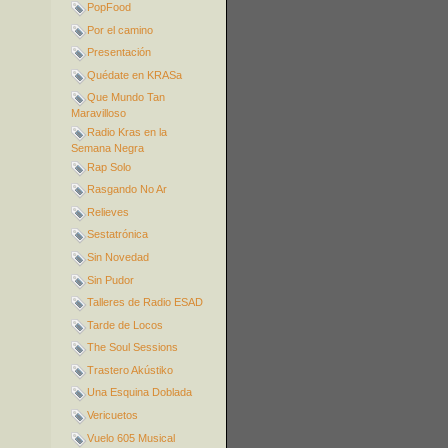
PopFood
Por el camino
Presentación
Quédate en KRASa
Que Mundo Tan
Maravilloso
Radio Kras en la
Semana Negra
Rap Solo
Rasgando No Ar
Relieves
Sestatrónica
Sin Novedad
Sin Pudor
Talleres de Radio ESAD
Tarde de Locos
The Soul Sessions
Trastero Akústiko
Una Esquina Doblada
Vericuetos
Vuelo 605 Musical