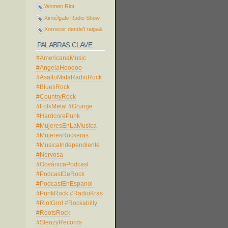
Women Riot
Ximiélgalo Radio Show
Xorrecer dende'l raiga&
PALABRAS CLAVE
#AmericanaMusic
#AngelaHoodoo
#AsaltoMataRadioRock
#BluesRock
#CountryRock
#FolkMetal
#Grunge
#HardcorePunk
#MujeresEnLaMusica
#MujeresRockeras
#MusicaIndependiente
#Nervosa
#OceánicaPodcast
#PodcastDeRock
#PodcastEnEspanol
#PunkRock
#RadioKras
#RiotGrrrl
#Rockabilly
#RootsRock
#SleazyRecords