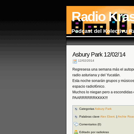
Radio Kra
Podcast del Kolectivu R
Asbury Park 12/02/14
12/02/2014
Regresesa una semana más el autopr
radio asturiana y del Yucatán.
Esta noche sonarán grupos y músicos
espacio radiofónico.
Muchos lo niegan pero a escond
PAARRRRRRKKKK!!!
Categorias
Asbury Park
Palabras clave
Alex Ebert;
|
Archie Roa
Comentarios (0)
Editado por radiokras