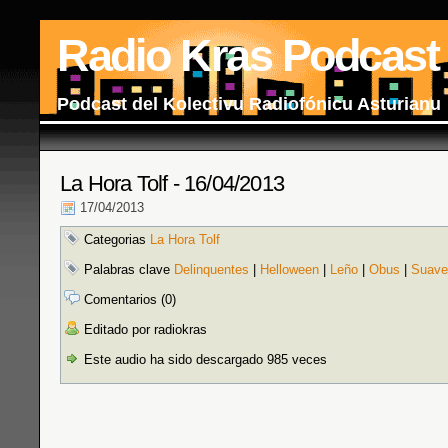
Radio Kras Podcast
Podcast del Kolectivu Radiofónicu Asturianu
La Hora Tolf - 16/04/2013
17/04/2013
Categorias
La Hora Tolf
Palabras clave
Delinquentes
|
Helloween
|
Leño
|
Obus
|
Suave
Comentarios (0)
Editado por radiokras
Este audio ha sido descargado 985 veces