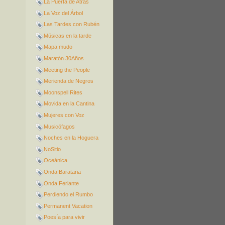
La Puerta de Atrás
La Voz del Árbol
Las Tardes con Rubén
Músicas en la tarde
Mapa mudo
Maratón 30Años
Meeting the People
Merienda de Negros
Moonspell Rites
Movida en la Cantina
Mujeres con Voz
Musicófagos
Noches en la Hoguera
NoSitio
Oceánica
Onda Barataria
Onda Feriante
Perdiendo el Rumbo
Permanent Vacation
Poesía para vivir