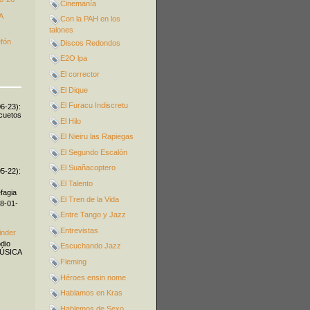
Cinemanía
A
Con la PAH en los
talones
efón
Discos Redondos
E2O lpa
El corrector
El Dique
El Furacu Indiscretu
06-23):
icuetos
El Hilo
El Nieiru las Rapiegas
El Segundo Escalón
El Suañacoptero
05-22):
El Talento
fagia
El Tren de la Vida
08-01-
Entre Tango y Jazz
Entrevistas
inder
odio
Escuchando Jazz
MÚSICA
Fleming
Héroes ensin nome
Hablamos en Kras
Hablemos de Sexo