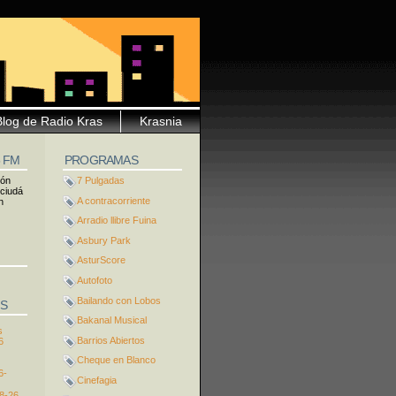
Blog de Radio Kras
Krasnia
5 FM
PROGRAMAS
ión
7 Pulgadas
 ciudá
A contracorriente
n
Arradio llibre Fuina
Asbury Park
AsturScore
Autofoto
Bailando con Lobos
S
Bakanal Musical
s
Barrios Abiertos
6
Cheque en Blanco
6-
Cinefagia
8-26