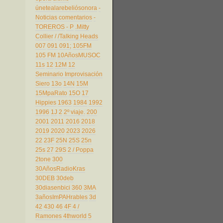
únetealarebeliósonora
-
Noticias comentarios
-
TOREROS
- P
.Mitty
Collier
/
/Talking Heads
007
091
091;
105FM
105 FM
10AñosMUSOC
11s
12
12M
12
Seminario Improvisación
Siero
13o
14N
15M
15MpaRato
15O
17
Hippies
1963
1984
1992
1996
1J
2
2º viaje.
200
2001
2011
2016
2018
2019
2020
2023
2026
22
23F
25N
25S
25n
25s
27
29S
2 / Poppa
2tone
300
30AñosRadioKras
30DEB
30deb
30diasenbici
360
3MA
3añosImPAHrables
3d
42
430
46
4F
4 /
Ramones
4thworld
5