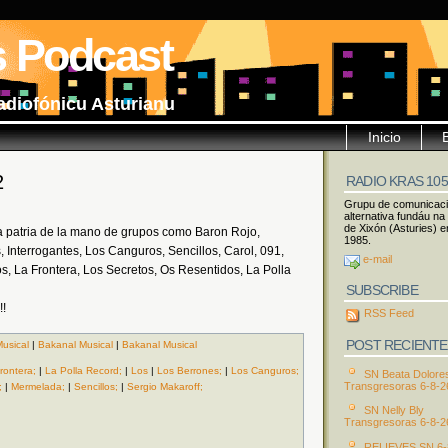
s Podcast
adiofónicu Asturianu
Inicio
2
RADIO KRAS 10
Grupu de comunicac
alternativa fundáu na
de Xixón (Asturies) e
 patria de la mano de grupos como Baron Rojo,
1985.
 Interrogantes, Los Canguros, Sencillos, Carol, 091,
e-mail
s, La Frontera, Los Secretos, Os Resentidos, La Polla
SUBSCRIBE
!
RSS Feed
POST RECIENTE
usical
|
Bakanal Musical
|
Bakanal Musical
rontera;
|
La Polla Record;
|
Los
|
Los Berrones;
|
Los Canguros;
SN Beata Dolore
Transgresoras 6-8-2
;
|
Mermelada;
|
Sencillos;
|
Sergio Makaroff;
SN Nelly Bly
Transgresoras 6-8-2
RELIEVES SN 6-