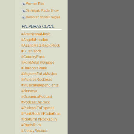
Women Riot
Ximiélgalo Radio Show
Xorrecer dende'l raiga&
PALABRAS CLAVE
#AmericanaMusic
#AngelaHoodoo
#AsaltoMataRadioRock
#BluesRock
#CountryRock
#FolkMetal
#Grunge
#HardcorePunk
#MujeresEnLaMusica
#MujeresRockeras
#MusicaIndependiente
#Nervosa
#OceánicaPodcast
#PodcastDeRock
#PodcastEnEspanol
#PunkRock
#RadioKras
#RiotGrrrl
#Rockabilly
#RootsRock
#SleazyRecords