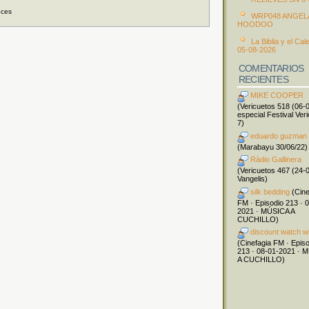
eces
WRP048 ANGEL
HOODOO
La Biblia y el Cal
05-08-2026
COMENTARIOS
RECIENTES
MIKE COOPER
(Vericuetos 518 (06-
especial Festival Ver
7)
eduardo guzman
(Marabayu 30/06/22)
Ràdio Gallinera
(Vericuetos 467 (24-
Vangelis)
silk bedding
(Cine
FM · Episodio 213 · 
2021 · MÚSICA A
CUCHILLO)
discount watch w
(Cinefagia FM · Epis
213 · 08-01-2021 · 
A CUCHILLO)