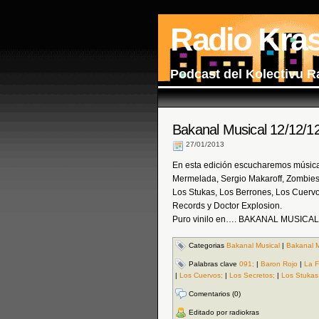
Radio Kra
Podcast del Kolectivu R
Bakanal Musical 12/12/1
27/01/2013
En esta edición escucharemos música
Mermelada, Sergio Makaroff, Zombies,
Los Stukas, Los Berrones, Los Cuervo
Records y Doctor Explosion.
Puro vinilo en…. BAKANAL MUSICAL!
Categorias
Bakanal Musical
|
Bakanal M
Palabras clave
091;
|
Baron Rojo
|
La F
|
Los Cuervos;
|
Los Secretos;
|
Los Stukas
Comentarios (0)
Editado por radiokras