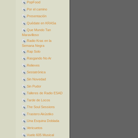
PopFood
Por el camino
Presentación
Quédate en KRASa
Que Mundo Tan
Maravilloso
Radio Kras en la
Semana Negra
Rap Solo
Rasgando No Ar
Relieves
Sestatrónica
Sin Novedad
Sin Pudor
Talleres de Radio ESAD
Tarde de Locos
The Soul Sessions
Trastero Akústiko
Una Esquina Doblada
Vericuetos
Vuelo 605 Musical