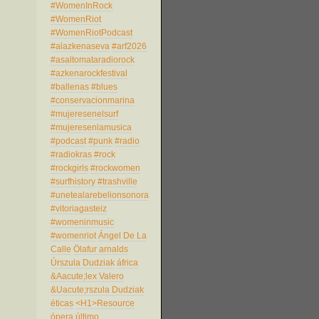
#WomenInRock
#WomenRiot
#WomenRiotPodcast
#alazkenaseva
#arf2026
#asaltomataradiorock
#azkenarockfestival
#ballenas
#blues
#conservacionmarina
#mujeresenelsurf
#mujeresenlamusica
#podcast
#punk
#radio
#radiokras
#rock
#rockgirls
#rockwomen
#surfhistory
#trashville
#unetealarebelionsonora
#vitoriagasteiz
#womeninmusic
#womenriot
Ángel De La
Calle
Ölafur arnalds
Úrszula Dudziak
áfrica
&Aacute;lex Valero
&Uacute;rszula Dudziak
éticas
<H1>Resource
ópera
último