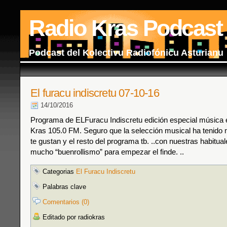
Radio Kras Podcast
Podcast del Kolectivu Radiofónicu Asturianu
El furacu indiscretu 07-10-16
14/10/2016
Programa de ELFuracu Indiscretu edición especial música
Kras 105.0 FM. Seguro que la selección musical ha tenido
te gustan y el resto del programa tb. ..con nuestras habitua
mucho “buenrollismo” para empezar el finde. ..
Categorias
El Furacu Indiscretu
Palabras clave
Comentarios (0)
Editado por radiokras