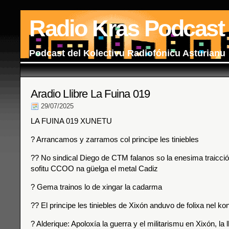
Radio Kras Podcast
Podcast del Kolectivu Radiofónicu Asturianu
Aradio Llibre La Fuina 019
29/07/2025
LA FUINA 019 XUNETU
? Arrancamos y zarramos col principe les tiniebles
?? No sindical Diego de CTM falanos so la enesima traicci
sofitu CCOO na güelga el metal Cadiz
? Gema trainos lo de xingar la cadarma
?? El principe les tiniebles de Xixón anduvo de folixa nel ko
? Alderique: Apoloxía la guerra y el militarismu en Xixón, la l