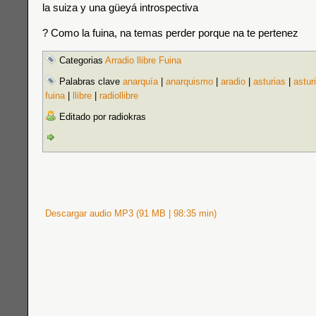
la suiza y una güeyá introspectiva
? Como la fuina, na temas perder porque na te pertenez
Categorias
Arradio llibre Fuina
Palabras clave
anarquía
|
anarquismo
|
aradio
|
asturias
|
astur
fuina
|
llibre
|
radiollibre
Editado por radiokras
Descargar audio MP3 (91 MB | 98:35 min)