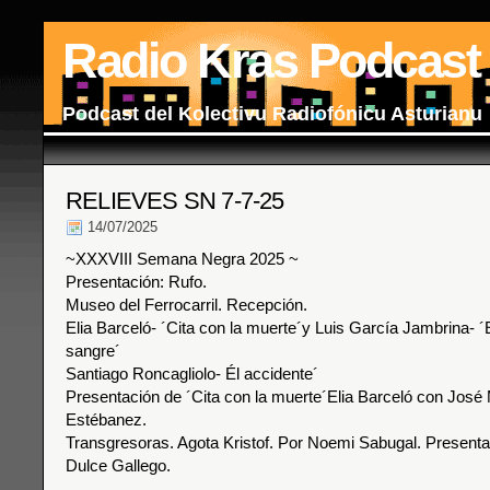
Radio Kras Podcast
Podcast del Kolectivu Radiofónicu Asturianu
RELIEVES SN 7-7-25
14/07/2025
~XXXVIII Semana Negra 2025 ~
Presentación: Rufo.
Museo del Ferrocarril. Recepción.
Elia Barceló- ´Cita con la muerte´y Luis García Jambrina- ´
sangre´
Santiago Roncagliolo- Él accidente´
Presentación de ´Cita con la muerte´Elia Barceló con José
Estébanez.
Transgresoras. Agota Kristof. Por Noemi Sabugal. Presenta 
Dulce Gallego.